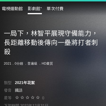
電視運動館
影劇館⁺
單次付費
一局下，林智平展現守備能力，
長距離移動後傳向一壘將打者刺
殺
2021．0分鐘 ．
普遍級
．HD畫質
類型
2021年花絮
發音
國語
星等
0
下架時間 2032年12月31日