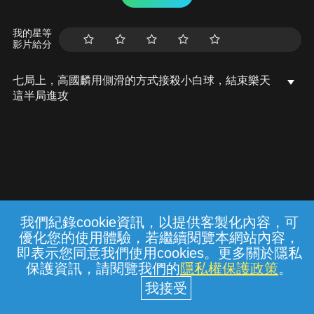
我的星等
影片給分
七局上，高國麟用側滑的方式接殺小白球，結束樂天
這半局進攻
我們紀錄cookie資訊，以提供客製化內容，可
{{notifyMsg}}
優化您的使用體驗，若繼續閱覽本網站內容，
常見問題
線上客服
服務條款
隱私權保護
即表示您同意我們使用cookies。更多關於隱私
保護資訊，請閱覽我們的
隱私權保護政策
。
中華電信股份有限公司個人家庭分公司
(統一編號：96979949) © 2026