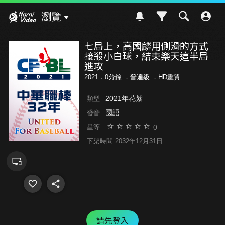
Hami Video
瀏覽
七局上，高國麟用側滑的方式
接殺小白球，結束樂天這半局
進攻
2021．0分鐘 ．
普遍級
．HD畫質
2021年花絮
類型
國語
發音
0
星等
下架時間 2032年12月31日
請先登入