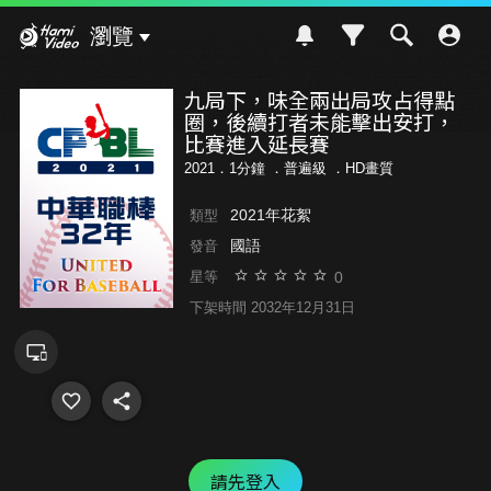
Hami Video
瀏覽
九局下，味全兩出局攻占得點
圈，後續打者未能擊出安打，
比賽進入延長賽
2021．1分鐘 ．
普遍級
．HD畫質
2021年花絮
類型
國語
發音
0
星等
下架時間 2032年12月31日
請先登入