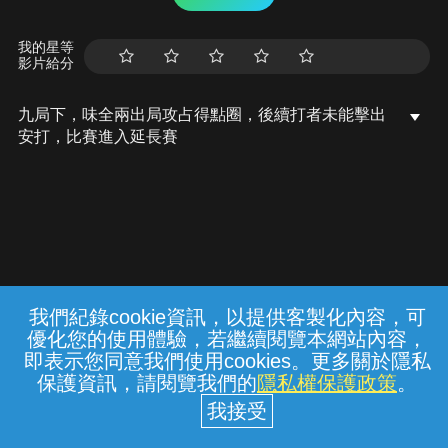
我的星等
影片給分
九局下，味全兩出局攻占得點圈，後續打者未能擊出
安打，比賽進入延長賽
我們紀錄cookie資訊，以提供客製化內容，可
{{notifyMsg}}
優化您的使用體驗，若繼續閱覽本網站內容，
常見問題
線上客服
服務條款
隱私權保護
即表示您同意我們使用cookies。更多關於隱私
保護資訊，請閱覽我們的
隱私權保護政策
。
中華電信股份有限公司個人家庭分公司
(統一編號：96979949) © 2026