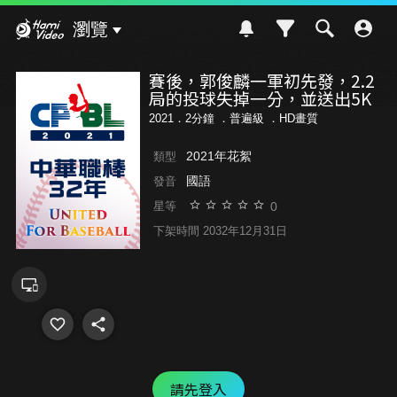
Hami Video
瀏覽
賽後，郭俊麟一軍初先發，2.2
局的投球失掉一分，並送出5K
2021．2分鐘 ．
普遍級
．HD畫質
2021年花絮
類型
國語
發音
0
星等
下架時間 2032年12月31日
請先登入