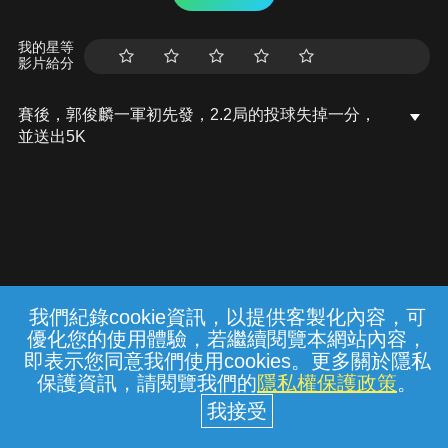
我的星等
影片給分
賽後，郭俊麟一軍初先發，2.2局的投球失掉一分，
並送出5K
我們紀錄cookie資訊，以提供客製化內容，可
{{notifyMsg}}
優化您的使用體驗，若繼續閱覽本網站內容，
常見問題
線上客服
服務條款
隱私權保護
即表示您同意我們使用cookies。更多關於隱私
保護資訊，請閱覽我們的
隱私權保護政策
。
中華電信股份有限公司個人家庭分公司
(統一編號：96979949) © 2026