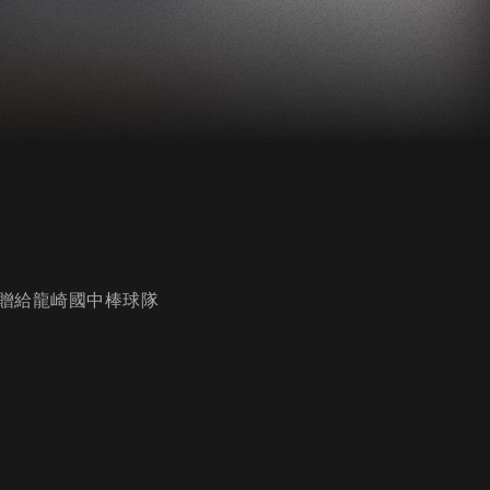
贈給龍崎國中棒球隊