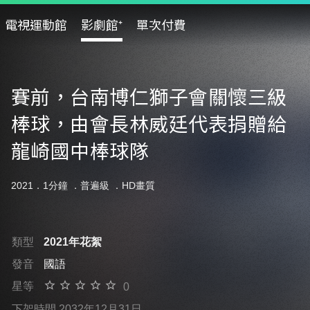
電視運動館
影劇館⁺
單次付費
賽前，台南博仁獅子會關懷三級
棒球，由會長林威廷代表捐贈給
龍崎國中棒球隊
2021．1分鐘 ．
普遍級
．HD畫質
類型
2021年花絮
發音
國語
星等
0
下架時間 2032年12月31日