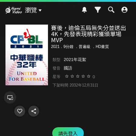
Hami Video
瀏覽
賽後，迪倫五局無失分並送出
4K，先發表現精彩獲頒單場
MVP
2021．9分鐘 ．
普遍級
．HD畫質
2021年花絮
類型
國語
發音
0
星等
下架時間 2032年12月31日
請先登入