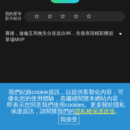
我的星等
影片給分
賽後，迪倫五局無失分並送出4K，先發表現精彩獲頒
單場MVP
我們紀錄cookie資訊，以提供客製化內容，可
{{notifyMsg}}
優化您的使用體驗，若繼續閱覽本網站內容，
常見問題
線上客服
服務條款
隱私權保護
即表示您同意我們使用cookies。更多關於隱私
保護資訊，請閱覽我們的
隱私權保護政策
。
中華電信股份有限公司個人家庭分公司
(統一編號：96979949) © 2026