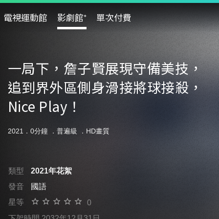
電視運動館
影劇館⁺
單次付費
一局下，詹子賢展現守備美技，
追到界外區側身滑接將球接殺，
Nice Play！
2021．0分鐘 ．
普遍級
．HD畫質
類型
2021年花絮
發音
國語
星等
0
下架時間 2032年12月31日