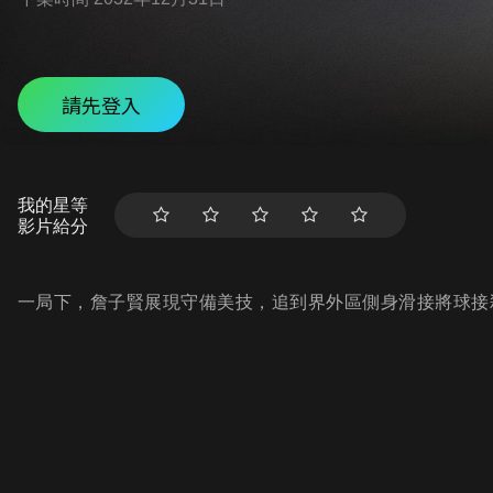
請先登入
我的星等
影片給分
一局下，詹子賢展現守備美技，追到界外區側身滑接將球接殺，N