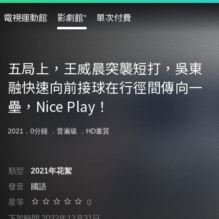
電視運動館
影劇館⁺
單次付費
五局上，王威晨突襲短打，吳東
融快速向前接球在行徑間傳向一
壘，Nice Play！
2021．0分鐘 ．
普遍級
．HD畫質
類型
2021年花絮
發音
國語
星等
0
下架時間 2032年12月31日