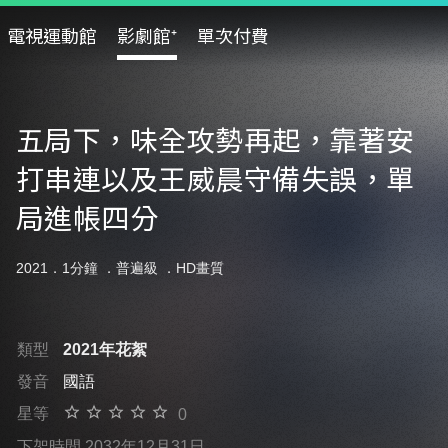
電視運動館
影劇館⁺
單次付費
五局下，味全攻勢再起，靠著安
打串連以及王威晨守備失誤，單
局進帳四分
2021．1分鐘 ．
普遍級
．HD畫質
類型
2021年花絮
發音
國語
星等
0
下架時間 2032年12月31日