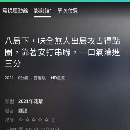
電視運動館
影劇館⁺
單次付費
八局下，味全無人出局攻占得點
圈，靠著安打串聯，一口氣灌進
三分
2021．0分鐘 ．
普遍級
．HD畫質
類型
2021年花絮
發音
國語
星等
0
下架時間 2032年12月31日