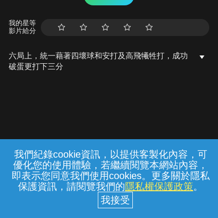
我的星等
影片給分
六局上，統一藉著四壞球和安打及高飛犧牲打，成功
破蛋更打下三分
我們紀錄cookie資訊，以提供客製化內容，可
{{notifyMsg}}
優化您的使用體驗，若繼續閱覽本網站內容，
常見問題
線上客服
服務條款
隱私權保護
即表示您同意我們使用cookies。更多關於隱私
保護資訊，請閱覽我們的
隱私權保護政策
。
中華電信股份有限公司個人家庭分公司
(統一編號：96979949) © 2026