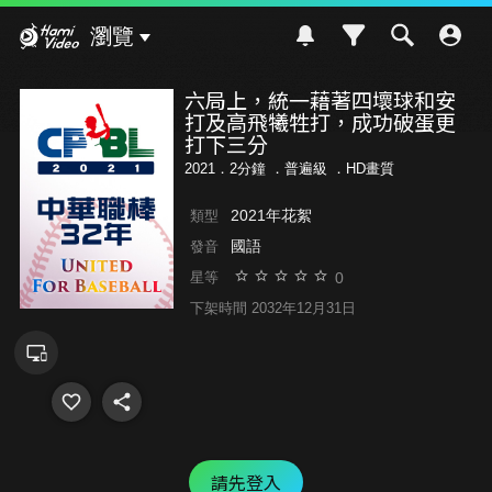
Hami Video
瀏覽
六局上，統一藉著四壞球和安
打及高飛犧牲打，成功破蛋更
打下三分
2021．2分鐘 ．
普遍級
．HD畫質
2021年花絮
類型
國語
發音
0
星等
下架時間 2032年12月31日
請先登入