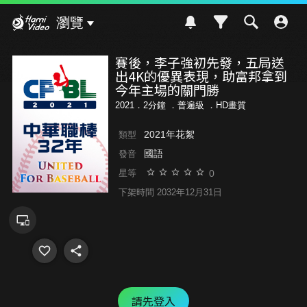
Hami Video
瀏覽
賽後，李子強初先發，五局送
出4K的優異表現，助富邦拿到
今年主場的關門勝
2021．2分鐘 ．
普遍級
．HD畫質
2021年花絮
類型
國語
發音
0
星等
下架時間 2032年12月31日
請先登入