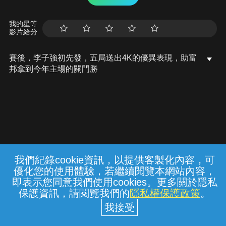
我的星等
影片給分
賽後，李子強初先發，五局送出4K的優異表現，助富
邦拿到今年主場的關門勝
我們紀錄cookie資訊，以提供客製化內容，可
{{notifyMsg}}
優化您的使用體驗，若繼續閱覽本網站內容，
常見問題
線上客服
服務條款
隱私權保護
即表示您同意我們使用cookies。更多關於隱私
保護資訊，請閱覽我們的
隱私權保護政策
。
中華電信股份有限公司個人家庭分公司
(統一編號：96979949) © 2026