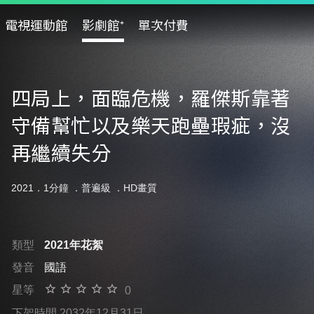
電視運動館
影劇館⁺
單次付費
四局上，面臨危機，羅傑斯靠著
守備幫忙以及樂天跑壘瑕疵，沒
再繼續失分
2021．1分鐘 ．
普遍級
．HD畫質
類型
2021年花絮
發音
國語
星等
0
下架時間 2032年12月31日