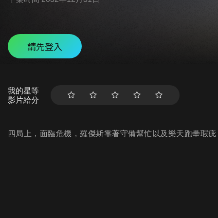
請先登入
我的星等
影片給分
四局上，面臨危機，羅傑斯靠著守備幫忙以及樂天跑壘瑕疵