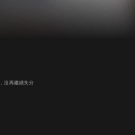
，沒再繼續失分