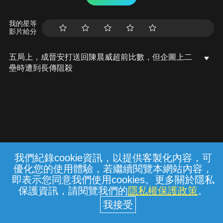
我的星等
影片給分
五局上，成晉安打送回陳晨威超前比數，但企圖上二
壘時遭到長傳阻殺
我們紀錄cookie資訊，以提供客製化內容，可
{{notifyMsg}}
優化您的使用體驗，若繼續閱覽本網站內容，
常見問題
線上客服
服務條款
隱私權保護
即表示您同意我們使用cookies。更多關於隱私
保護資訊，請閱覽我們的
隱私權保護政策
。
中華電信股份有限公司個人家庭分公司
(統一編號：96979949) © 2026