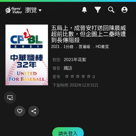
Hami Video
瀏覽
五局上，成晉安打送回陳晨威
超前比數，但企圖上二壘時遭
到長傳阻殺
2021．1分鐘 ．
普遍級
．HD畫質
2021年花絮
類型
國語
發音
0
星等
下架時間 2032年12月31日
請先登入