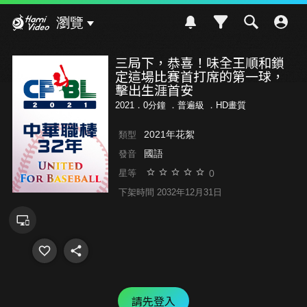
Hami Video
瀏覽
三局下，恭喜！味全王順和鎖
定這場比賽首打席的第一球，
擊出生涯首安
2021．0分鐘 ．
普遍級
．HD畫質
2021年花絮
類型
國語
發音
0
星等
下架時間 2032年12月31日
請先登入