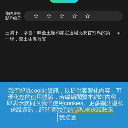
我的星等
影片給分
三局下，恭喜！味全王順和鎖定這場比賽首打席的第
一球，擊出生涯首安
我們紀錄cookie資訊，以提供客製化內容，可
{{notifyMsg}}
優化您的使用體驗，若繼續閱覽本網站內容，
常見問題
線上客服
服務條款
隱私權保護
即表示您同意我們使用cookies。更多關於隱私
保護資訊，請閱覽我們的
隱私權保護政策
。
中華電信股份有限公司個人家庭分公司
(統一編號：96979949) © 2026