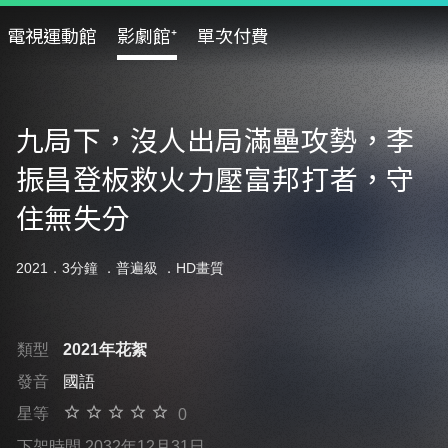
電視運動館
影劇館⁺
單次付費
九局下，沒人出局滿壘攻勢，李
振昌登板救火力壓富邦打者，守
住無失分
2021．3分鐘 ．
普遍級
．HD畫質
類型
2021年花絮
發音
國語
星等
0
下架時間 2032年12月31日