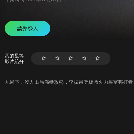
請先登入
我的星等
影片給分
九局下，沒人出局滿壘攻勢，李振昌登板救火力壓富邦打者