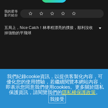
我的星等
影片給分
五局上，Nice Catch！林孝程漂亮的撲接，順利沒收
掉強勁的平飛球
我們紀錄cookie資訊，以提供客製化內容，可
{{notifyMsg}}
優化您的使用體驗，若繼續閱覽本網站內容，
常見問題
線上客服
服務條款
隱私權保護
即表示您同意我們使用cookies。更多關於隱私
保護資訊，請閱覽我們的
隱私權保護政策
。
中華電信股份有限公司個人家庭分公司
(統一編號：96979949) © 2026