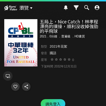
Hami Video
瀏覽
五局上，Nice Catch！林孝程
漂亮的撲接，順利沒收掉強勁
的平飛球
2021．0分鐘 ．
普遍級
．HD畫質
2021年花絮
類型
國語
發音
0
星等
下架時間 2032年12月31日
請先登入