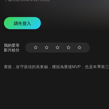
請先登入
我的星等
影片給分
賽後，攻守俱佳的吳東融，獲頒為賽後MVP，也是本季第