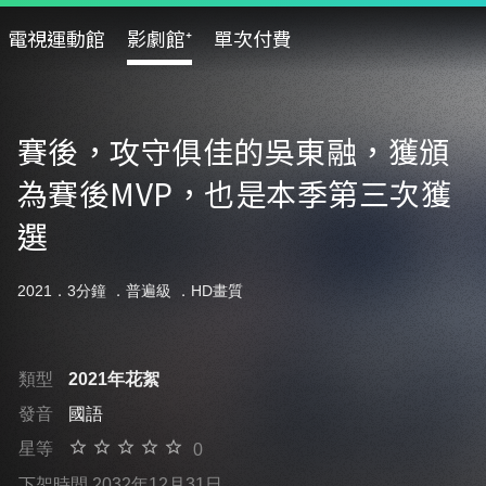
電視運動館
影劇館⁺
單次付費
賽後，攻守俱佳的吳東融，獲頒
為賽後MVP，也是本季第三次獲
選
2021．3分鐘 ．
普遍級
．HD畫質
類型
2021年花絮
發音
國語
星等
0
下架時間 2032年12月31日