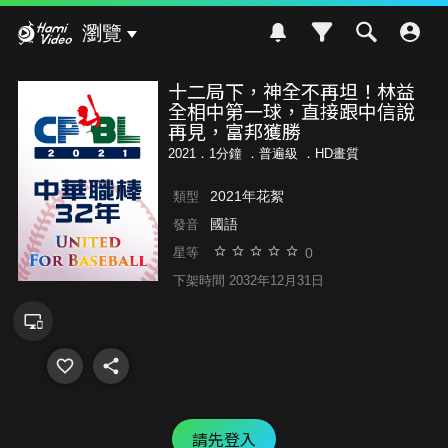
Hami Video
瀏覽
十二局下，神全不再坦！林益
全相中第一球，直接跟中信說
再見，富邦獲勝
2021．1分鐘 ．
普遍級
．HD畫質
2021年花絮
類型
國語
發音
0
星等
下架時間 2032年12月31日
請先登入