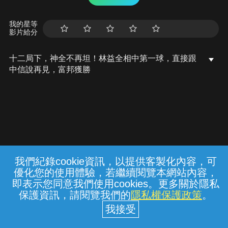
我的星等
影片給分
十二局下，神全不再坦！林益全相中第一球，直接跟
中信說再見，富邦獲勝
我們紀錄cookie資訊，以提供客製化內容，可
{{notifyMsg}}
優化您的使用體驗，若繼續閱覽本網站內容，
常見問題
線上客服
服務條款
隱私權保護
即表示您同意我們使用cookies。更多關於隱私
保護資訊，請閱覽我們的
隱私權保護政策
。
中華電信股份有限公司個人家庭分公司
(統一編號：96979949) © 2026