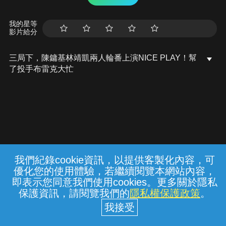
我的星等
影片給分
三局下，陳鏞基林靖凱兩人輪番上演NICE PLAY！幫
了投手布雷克大忙
我們紀錄cookie資訊，以提供客製化內容，可
{{notifyMsg}}
優化您的使用體驗，若繼續閱覽本網站內容，
常見問題
線上客服
服務條款
隱私權保護
即表示您同意我們使用cookies。更多關於隱私
保護資訊，請閱覽我們的
隱私權保護政策
。
中華電信股份有限公司個人家庭分公司
(統一編號：96979949) © 2026