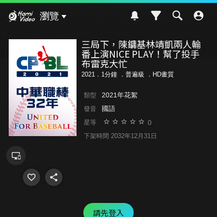
Hami Video
瀏覽
三局下，陳鏞基林靖凱兩人輪
番上演NICE PLAY！幫了投手
布雷克大忙
2021．1分鐘 ．
普遍級
．HD畫質
2021年花絮
類型
國語
發音
0
星等
下架時間 2032年12月31日
請先登入