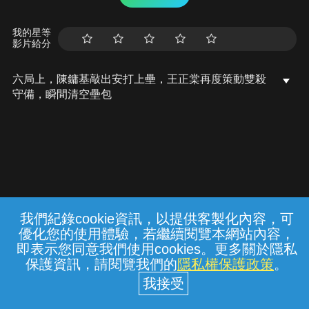
我的星等
影片給分
六局上，陳鏞基敲出安打上壘，王正棠再度策動雙殺
守備，瞬間清空壘包
我們紀錄cookie資訊，以提供客製化內容，可
{{notifyMsg}}
優化您的使用體驗，若繼續閱覽本網站內容，
常見問題
線上客服
服務條款
隱私權保護
即表示您同意我們使用cookies。更多關於隱私
保護資訊，請閱覽我們的
隱私權保護政策
。
中華電信股份有限公司個人家庭分公司
(統一編號：96979949) © 2026