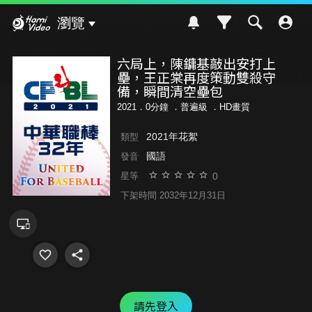
Hami Video
瀏覽
六局上，陳鏞基敲出安打上
壘，王正棠再度策動雙殺守
備，瞬間清空壘包
2021．0分鐘 ．
普遍級
．HD畫質
2021年花絮
類型
國語
發音
0
星等
下架時間 2032年12月31日
請先登入