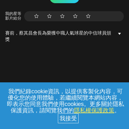
我的星等
影片給分
賽前，蔡其昌會長為榮獲中職人氣球星的中信球員頒
獎
我們紀錄cookie資訊，以提供客製化內容，可
{{notifyMsg}}
優化您的使用體驗，若繼續閱覽本網站內容，
常見問題
線上客服
服務條款
隱私權保護
即表示您同意我們使用cookies。更多關於隱私
保護資訊，請閱覽我們的
隱私權保護政策
。
中華電信股份有限公司個人家庭分公司
(統一編號：96979949) © 2026