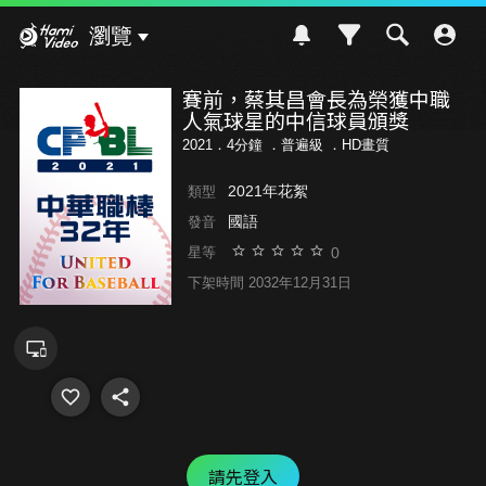
Hami Video
瀏覽
賽前，蔡其昌會長為榮獲中職
人氣球星的中信球員頒獎
2021．4分鐘 ．
普遍級
．HD畫質
2021年花絮
類型
國語
發音
0
星等
下架時間 2032年12月31日
請先登入