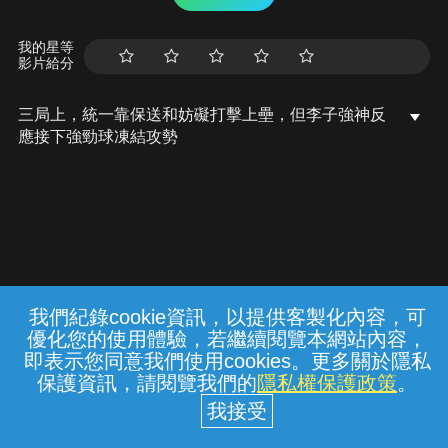
我的星等
影片給分
三局上，統一靠保送和妨礙打擊上壘，但李子強神反
應接下強勁球凍結攻勢
我們紀錄cookie資訊，以提供客製化內容，可
{{notifyMsg}}
優化您的使用體驗，若繼續閱覽本網站內容，
常見問題
線上客服
服務條款
隱私權保護
即表示您同意我們使用cookies。更多關於隱私
保護資訊，請閱覽我們的
隱私權保護政策
。
中華電信股份有限公司個人家庭分公司
(統一編號：96979949) © 2026