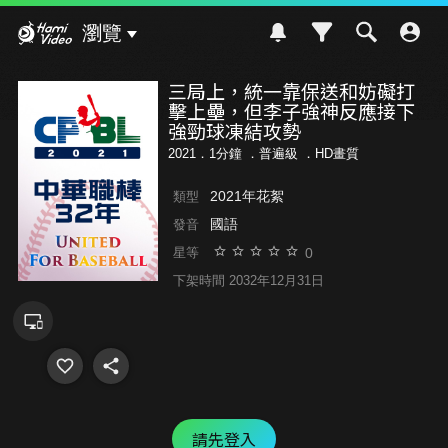
Hami Video
瀏覽
三局上，統一靠保送和妨礙打
擊上壘，但李子強神反應接下
強勁球凍結攻勢
2021．1分鐘 ．
普遍級
．HD畫質
2021年花絮
類型
國語
發音
0
星等
下架時間 2032年12月31日
請先登入