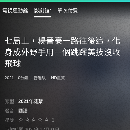
電視運動館
影劇館⁺
單次付費
七局上，楊晉豪一路往後追，化
身成外野手用一個跳躍美技沒收
飛球
2021．0分鐘 ．
普遍級
．HD畫質
類型
2021年花絮
發音
國語
星等
0
下架時間 2032年12月31日