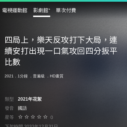
電視運動館
影劇館⁺
單次付費
四局上，樂天反攻打下大局，連
續安打出現一口氣攻回四分扳平
比數
2021．1分鐘 ．
普遍級
．HD畫質
類型
2021年花絮
發音
國語
星等
0
下架時間 2032年12月31日