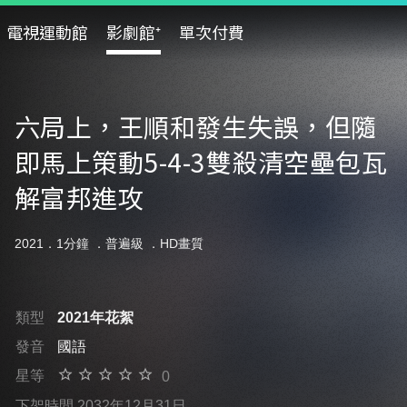
電視運動館
影劇館⁺
單次付費
六局上，王順和發生失誤，但隨
即馬上策動5-4-3雙殺清空壘包瓦
解富邦進攻
2021．1分鐘 ．
普遍級
．HD畫質
類型
2021年花絮
發音
國語
星等
0
下架時間 2032年12月31日