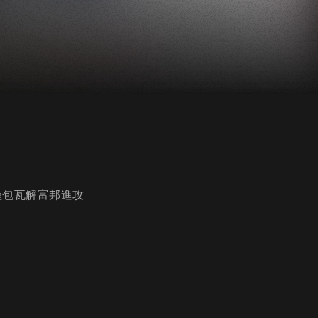
壘包瓦解富邦進攻