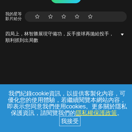
我的星等
影片給分
四局上，林智勝展現守備功，反手接球再拋給投手，
順利抓到出局數
我們紀錄cookie資訊，以提供客製化內容，可
{{notifyMsg}}
優化您的使用體驗，若繼續閱覽本網站內容，
常見問題
線上客服
服務條款
隱私權保護
即表示您同意我們使用cookies。更多關於隱私
保護資訊，請閱覽我們的
隱私權保護政策
。
中華電信股份有限公司個人家庭分公司
(統一編號：96979949) © 2026