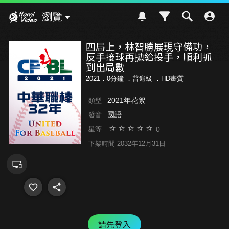
Hami Video
瀏覽
四局上，林智勝展現守備功，
反手接球再拋給投手，順利抓
到出局數
2021．0分鐘 ．
普遍級
．HD畫質
2021年花絮
類型
國語
發音
0
星等
下架時間 2032年12月31日
請先登入