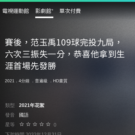
電視運動館
影劇館⁺
單次付費
賽後，范玉禹109球完投九局，
六次三振失一分，恭喜他拿到生
涯首場先發勝
2021．4分鐘 ．
普遍級
．HD畫質
類型
2021年花絮
發音
國語
星等
0
下架時間 2032年12月31日