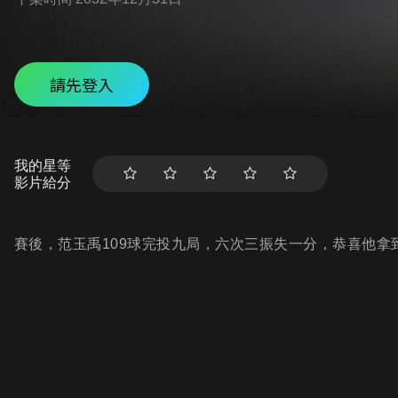
請先登入
我的星等
影片給分
賽後，范玉禹109球完投九局，六次三振失一分，恭喜他拿