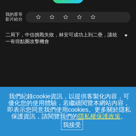
我的星等
影片給分
二局下，中信挑戰失敗，林安可成功上到二壘，讓統
一有得點圈攻擊機會
我們紀錄cookie資訊，以提供客製化內容，可
{{notifyMsg}}
優化您的使用體驗，若繼續閱覽本網站內容，
常見問題
線上客服
服務條款
隱私權保護
即表示您同意我們使用cookies。更多關於隱私
保護資訊，請閱覽我們的
隱私權保護政策
。
中華電信股份有限公司個人家庭分公司
(統一編號：96979949) © 2026