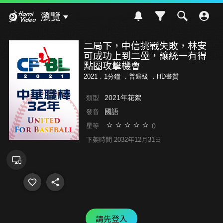
Hami Video
瀏覽
二局下，中信挑戰失敗，林安
可成功上到二壘，讓統一有得
點圈攻擊機會
2021．1分鐘 ．
普遍級
．HD畫質
2021年花絮
類型
國語
發音
0
星等
下架時間 2032年12月31日
請先登入