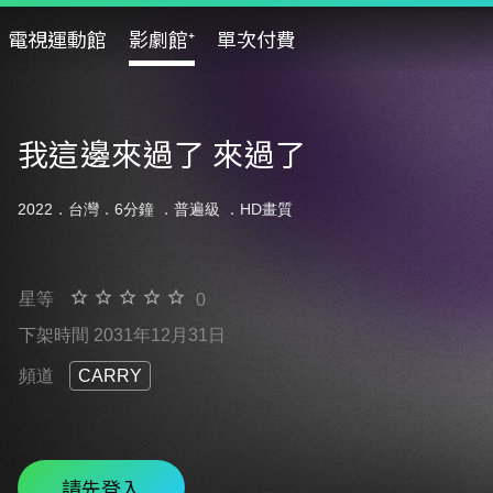
電視運動館
影劇館⁺
單次付費
我這邊來過了 來過了
2022．台灣．6分鐘 ．
普遍級
．HD畫質
星等
0
下架時間 2031年12月31日
頻道
CARRY
請先登入