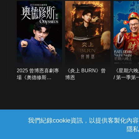
2025 曾博恩喜劇專
《炎上 BURN》曾
《星期六晚
場《奧德修斯
博恩
/ 第一季第
Odysseus》
{{notifyMsg}}
我們紀錄cookie資訊，以提供客製化
隱私