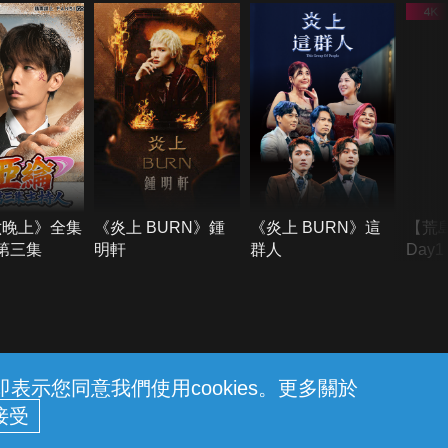
六晚上》全集
《炎上 BURN》鍾
《炎上 BURN》這
【荒
季第三集
明軒
群人
Day
難所
不了
示您同意我們使用cookies。更多關於