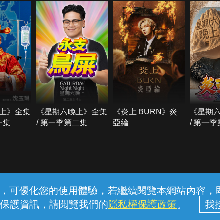
上》全集
《星期六晚上》全集
《炎上 BURN》炎
《星期
一集
/ 第一季第二集
亞綸
/ 第一
常見問題
線上客服
服務條款
隱私權保護
內容，可優化您的使用體驗，若繼續閱覽本網站內容，即表
保護資訊，請閱覽我們的
隱私權保護政策
。
中華電信股份有限公司個人家庭分公司 (統一編號：96979949) © 2026