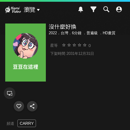
Hami Video
瀏覽
沒什麼好換
2022．台灣．6分鐘 ．
普遍級
．HD畫質
0
星等
下架時間 2031年12月31日
CARRY
頻道