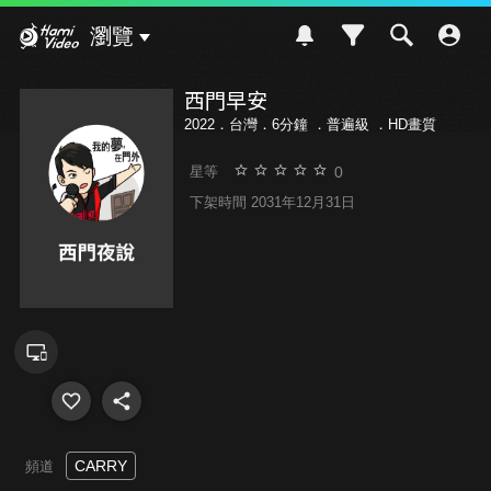
Hami Video
瀏覽
西門早安
2022．台灣．6分鐘 ．
普遍級
．HD畫質
0
星等
下架時間 2031年12月31日
CARRY
頻道