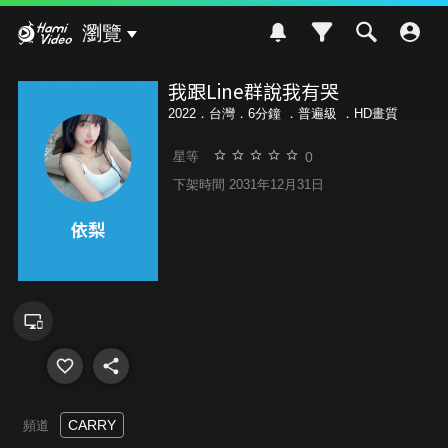
Hami Video
瀏覽
我跟Line群說我有哭
2022．台灣．6分鐘 ．
普遍級
．HD畫質
0
星等
下架時間 2031年12月31日
CARRY
頻道