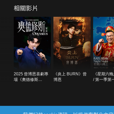
相關影片
2025 曾博恩喜劇專
《炎上 BURN》曾
《星期六晚
場《奧德修斯
博恩
/ 第一季第
Odysseus》
{{notifyMsg}}