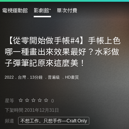
電視運動館
影劇館⁺
單次付費
【從零開始做手帳#4】手帳上色
哪一種畫出來效果最好？水彩做
子彈筆記原來這麼美！
2022．台灣．13分鐘 ．
普遍級
．HD畫質
星等
0
下架時間 2031年12月31日
頻道
不想工作。只想手作—Craft Only