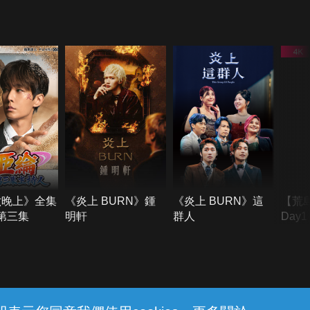
六晚上》全集
《炎上 BURN》鍾
《炎上 BURN》這
【荒
季第三集
明軒
群人
Day
難所
不了