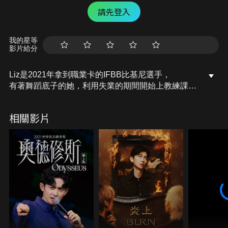
請先登入
我的星等
影片給分
Liz是2021年拿到職業卡的IFBB比基尼選手，
有著舞蹈底子的她，利用失業的期間開始上教練課，
也受到教練鼓勵開始嘗試比賽，
花了兩年成功登上IFBB職業選手的殿堂，是非常厲害
相關影片
的成就！
今天請她來和我們分享她的練肩課表，強調動作控制
完整、全收縮，
各位可以參考下去，寫些。