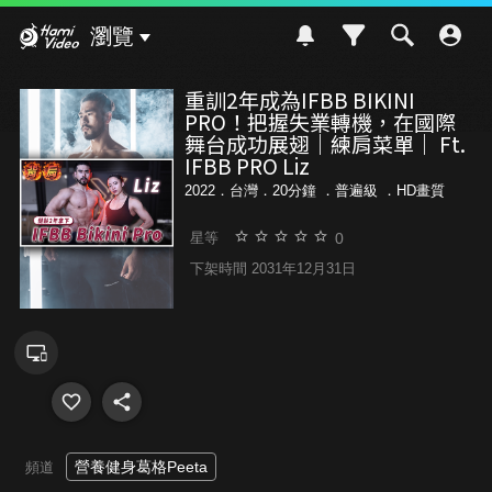
Hami Video
瀏覽
重訓2年成為IFBB BIKINI
PRO！把握失業轉機，在國際
舞台成功展翅｜練肩菜單｜ Ft.
IFBB PRO Liz
2022．台灣．20分鐘 ．
普遍級
．HD畫質
0
星等
下架時間 2031年12月31日
營養健身葛格Peeta
頻道