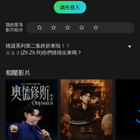
請先登入
我的星等
影片給分
猜謎系列第二集終於來啦！！
ㄓㄓㄖ(Zh Zh R)你們猜得出來嗎？
相關影片