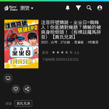
Hami Video
瀏覽
注音符號猜謎，ㄓㄓㄖ=蜘蛛
人！你能猜對幾題？猜輸的被
爽身粉倒頭！（有標註羅馬拼
音）【黃氏兄弟】
2022．台灣．17分鐘 ．
普遍級
．HD畫質
3.6
星等
下架時間 2031年12月31日
黃氏兄弟
頻道