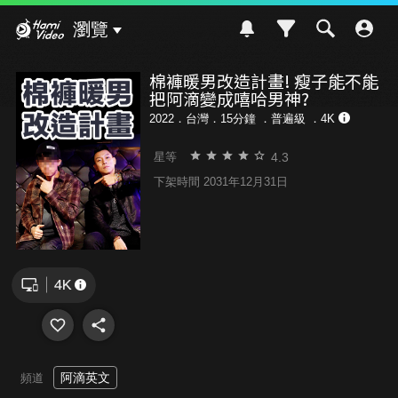
Hami Video
瀏覽
棉褲暖男改造計畫! 瘦子能不能
把阿滴變成嘻哈男神?
2022．台灣．15分鐘 ．
普遍級
．4K
4.3
星等
下架時間 2031年12月31日
阿滴英文
頻道