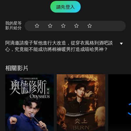
請先登入
我的星等
影片給分
阿滴邀請瘦子幫他進行大改造，從穿衣風格到酒吧談
心，究竟能不能成功將棉褲暖男打造成嘻哈男神？
相關影片