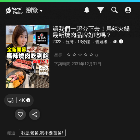
Hami Video
瀏覽
讓我們一起夯下去！馬辣火鍋
最新燒肉品牌好吃嗎？
2022．台灣．13分鐘 ．
普遍級
．4K
0
星等
下架時間 2031年12月31日
我是老爸,我不要當爸!
頻道