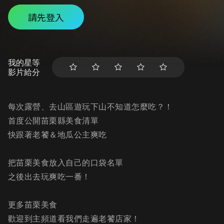
請先登入
我的星等
影片給分
每次露營、去山區遊玩下山不知道怎麼吃？！
首度公開苗栗縣美食清單
快跟著老饕＆地瓜公主爽吃
把苗栗美食放入自己的口袋名單
之後出去玩爽吃一番！
更多苗栗美食
歡迎到主頻道看我們走遍老饕店家！