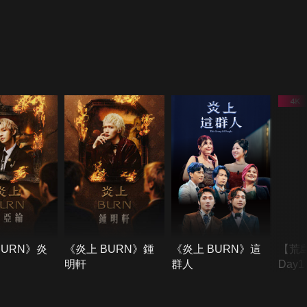
BURN》炎
《炎上 BURN》鍾
《炎上 BURN》這
【荒
明軒
群人
Day
難所
不了