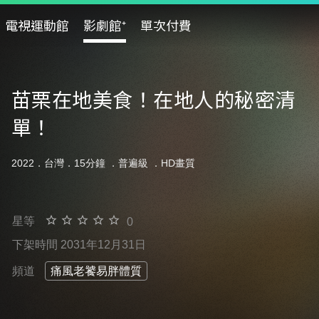
電視運動館
影劇館⁺
單次付費
苗栗在地美食！在地人的秘密清
單！
2022．台灣．15分鐘 ．
普遍級
．HD畫質
星等
0
下架時間 2031年12月31日
頻道
痛風老饕易胖體質