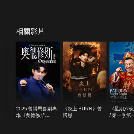
相關影片
2025 曾博恩喜劇專
《炎上 BURN》曾
《星期六晚
場《奧德修斯
博恩
/ 第一季第
Odysseus》