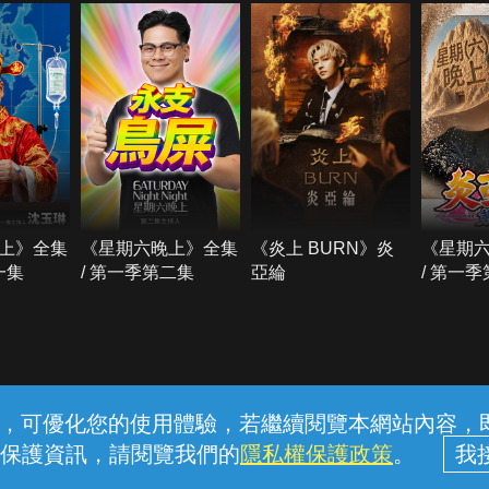
上》全集
《星期六晚上》全集
《炎上 BURN》炎
《星期
一集
/ 第一季第二集
亞綸
/ 第一
常見問題
線上客服
服務條款
隱私權保護
內容，可優化您的使用體驗，若繼續閱覽本網站內容，即表
保護資訊，請閱覽我們的
隱私權保護政策
。
中華電信股份有限公司個人家庭分公司 (統一編號：96979949) © 2026