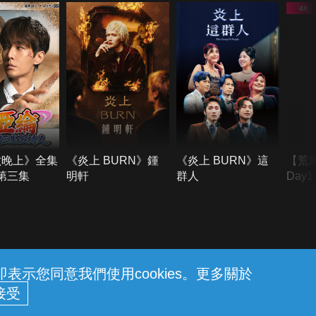
六晚上》全集
《炎上 BURN》鍾
《炎上 BURN》這
【荒
季第三集
明軒
群人
Day
難所
不了
示您同意我們使用cookies。更多關於