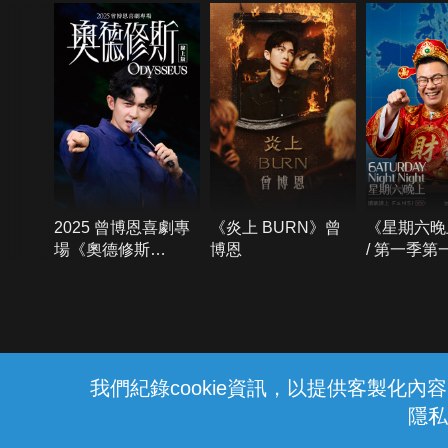
2025 曾博恩喜劇專
《炎上 BURN》曾
《星期六晚
場《奧德修斯
博恩
/ 第一季第
Odysseus》
{{notifyMsg}}
我們紀錄cookie資訊，以提供客製化
隱私