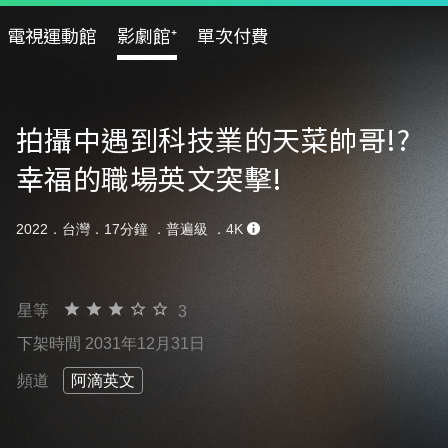
電視運動館
影劇館⁺
單次付費
拍攝中遇到科技業的天菜帥哥!?
幸福的職場英文突擊!
2022．台灣．17分鐘 ．
普遍級
．4K
星等
3
下架時間 2031年12月31日
頻道
阿滴英文