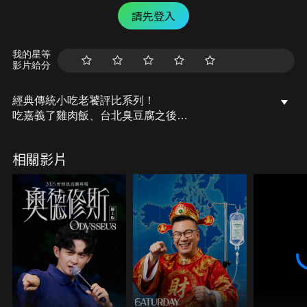
請先登入
我的星等
影片給分
經典傳統小吃老饕評比系列！
吃嘉義了雞肉飯、台北臭豆腐之後
我們這次走訪台北
爽吃鼎泰豐以外的小籠包
相關影片
台灣小籠包流派靠鼎泰豐揚名國際 算是流派霸主
感謝他的發揚光大 才能讓世界看見台灣流的小籠包
但！
這次我們要來介紹霸主以外的小籠包
嚐鮮不一樣的風味！
這次找了8間小籠包台北特選店家
分別找了台灣小吃店和在地餐館的類型