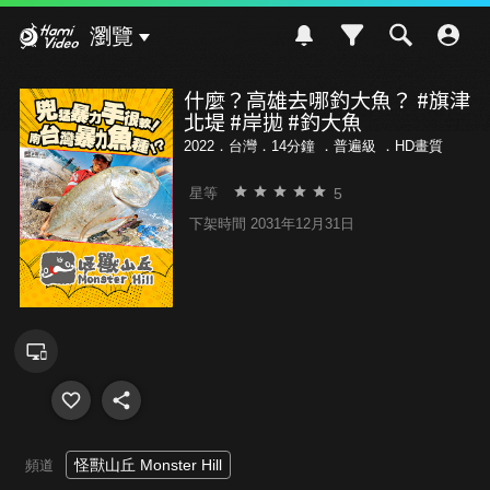
Hami Video
瀏覽
什麼？高雄去哪釣大魚？ #旗津
北堤 #岸拋 #釣大魚
2022．台灣．14分鐘 ．
普遍級
．HD畫質
5
星等
下架時間 2031年12月31日
怪獸山丘 Monster Hill
頻道