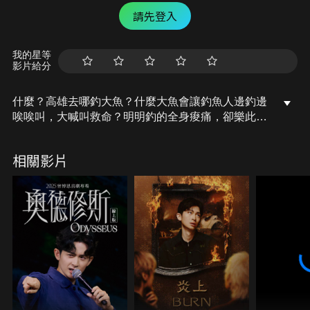
請先登入
我的星等
影片給分
什麼？高雄去哪釣大魚？什麼大魚會讓釣魚人邊釣邊
唉唉叫，大喊叫救命？明明釣的全身痠痛，卻樂此不
疲，南正北討追著這種夢幻大魚，你覺得釣魚人是不
是很瘋狂？那.. 你想要釣GT嗎？ 想釣的話，就來這
相關影片
裡吧！整裝出發吧！我在這集通通都告訴你了！
#高雄 #旗津北堤 #岸拋 #釣大魚 #釣魚 #Fishing #牛
港 #巨物 #路亞 #Lure #GT #GiantTrevally #Giant
#Trevally #夢幻魚 #暴力魚種 #怪獸山丘
#MonsterHill
合作及聯絡方式： mick.chan0608@gmail.com