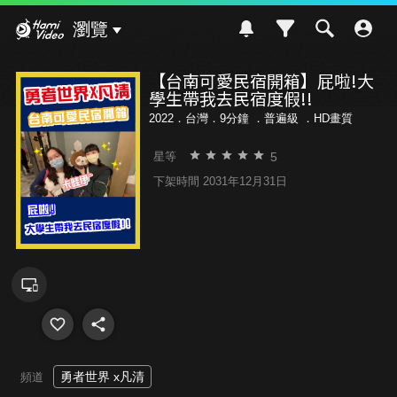
Hami Video
瀏覽
【台南可愛民宿開箱】屁啦!大
學生帶我去民宿度假!!
2022．台灣．9分鐘 ．
普遍級
．HD畫質
5
星等
下架時間 2031年12月31日
勇者世界 x凡清
頻道