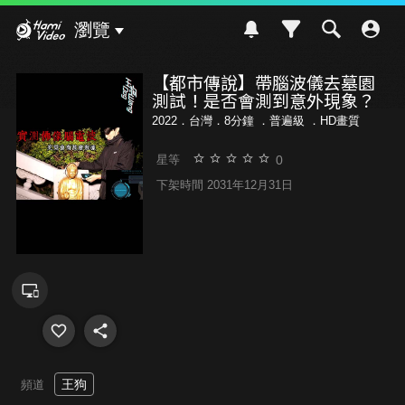
Hami Video
瀏覽
【都市傳說】帶腦波儀去墓園
測試！是否會測到意外現象？
2022．台灣．8分鐘 ．
普遍級
．HD畫質
0
星等
下架時間 2031年12月31日
王狗
頻道