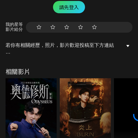
請先登入
我的星等
影片給分
若你有相關經歷，照片，影片歡迎投稿至下方連結
【投稿專區】：https://forms.gle/jtkcZVu298Ts3rpr7
相關影片
【奇人報名】：
https://forms.gle/YHk9oVU35UM88Xoi8
訂閱王狗的頻道 → https://reurl.cc/R6gX16​​
←
王狗的facebook → https://reurl.cc/MZgNd4
←
王狗的instagram→ https://reurl.cc/qm2N8n​
←