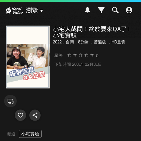
Hami Video
瀏覽
小宅大哉問！終於要來QA了 I
小宅實驗
2022．台灣．8分鐘 ．
普遍級
．HD畫質
0
星等
下架時間 2031年12月31日
小宅實驗
頻道