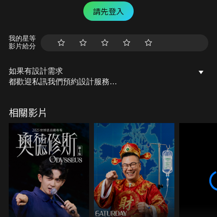
請先登入
我的星等
影片給分
如果有設計需求
都歡迎私訊我們預約設計服務
︎LINE：@house_lab
相關影片
WEBSITE：https://houselabdesign.wordpress.com/
I G：houselabdesign.tw
FB：小宅實驗