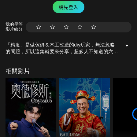
請先登入
我的星等
影片給分
「精度」是做傢俱＆木工改造的diy玩家，無法忽略
的問題，所以這集就要來分享，超多人不知道的六個
木工冷知識！
這些都是我以前不知道，一直犯錯導致精度差別的經
相關影片
驗，一旦你了解這幾點，就可以幫助你在不花錢的情
況下，直接將精度提升一個檔次喔～快來看看說不定
你會很有收穫！
－
【我的ＹＴ】https://reurl.cc/D9MEZ5
【追蹤ＦＢ】https://reurl.cc/62jVqb​​​​
【追蹤ＩＧ】https://reurl.cc/Qd5nV9​​​​
【青年返鄉歷程】https://reurl.cc/4RYlX3​​​​