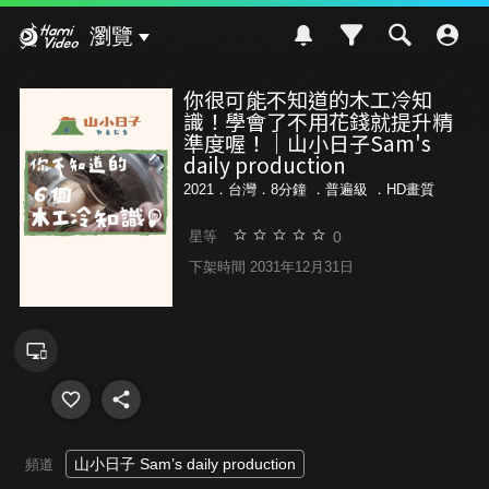
Hami Video
瀏覽
你很可能不知道的木工冷知
識！學會了不用花錢就提升精
準度喔！｜山小日子Sam's
daily production
2021．台灣．8分鐘 ．
普遍級
．HD畫質
0
星等
下架時間 2031年12月31日
山小日子 Sam’s daily production
頻道