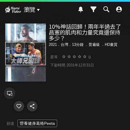
Hami Video
瀏覽
10%神話回歸！兩年半過去了
昌憲的肌肉和力量究竟還保持
多少？
2021．台灣．13分鐘 ．
普遍級
．HD畫質
0
星等
下架時間 2031年12月31日
營養健身葛格Peeta
頻道