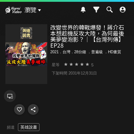
Hami Video
瀏覽
改變世界的韓戰爆發！蔣介石
本想趁機反攻大陸，為何最後
美夢變泡影？｜【台灣列傳】
EP28
2021．台灣．28分鐘 ．
普遍級
．HD畫質
5
星等
下架時間 2031年12月31日
英雄說書
頻道