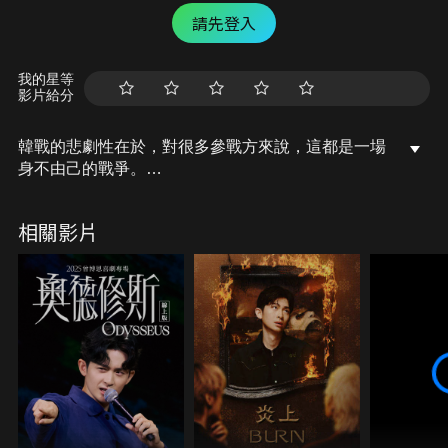
請先登入
我的星等
影片給分
韓戰的悲劇性在於，對很多參戰方來說，這都是一場
身不由己的戰爭。
編劇：阿睿
相關影片
剪輯：Allen
#韓戰
#長津湖
#台灣列傳