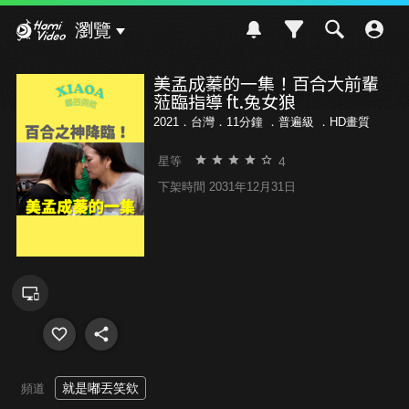
Hami Video
瀏覽
美孟成蓁的一集！百合大前輩
蒞臨指導 ft.兔女狼
2021．台灣．11分鐘 ．
普遍級
．HD畫質
4
星等
下架時間 2031年12月31日
就是嘟丟笑欸
頻道