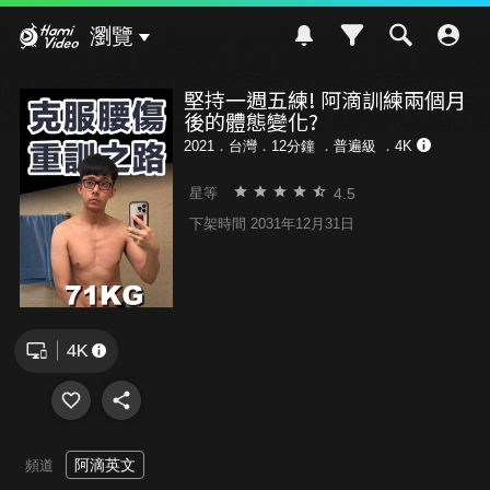
Hami Video
瀏覽
堅持一週五練! 阿滴訓練兩個月
後的體態變化? ️
2021．台灣．12分鐘 ．
普遍級
．4K
4.5
星等
下架時間 2031年12月31日
阿滴英文
頻道