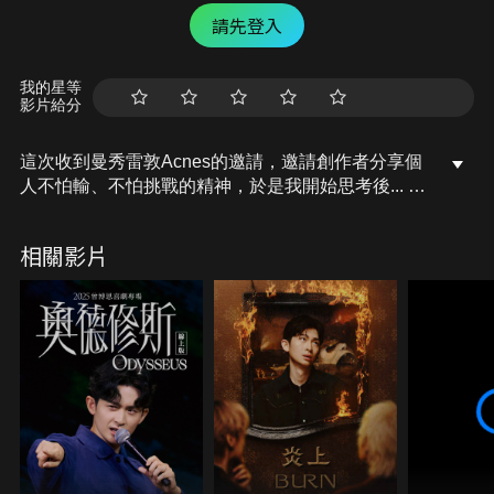
請先登入
我的星等
影片給分
這次收到曼秀雷敦Acnes的邀請，邀請創作者分享個
人不怕輸、不怕挑戰的精神，於是我開始思考後... 我
決定要進行重訓挑戰，但其實在2018年時就想要執行
健身了！當時的我瘦巴巴的，想要給快要30歲的自己
相關影片
一個生日禮物是「更健康的身體」。去找了教練，還
拍了影片，也承諾會繼續練習。結果因為姿勢不正確
腰受了傷，連走個路都會痛，我的健身計畫就不疾而
終了…
今年2021，我克服腰傷、也不再找藉口！找到了離家
近的健身房堅持一周五練，為了更健康更理想的體態
～雖然辛苦、進步緩慢，也還是專注在設下的目標
上，不怕輸不輕易放棄。這支影片紀錄的是這兩個月
來的歷程以及成果，來看看我是怎麼面對挫折、克服